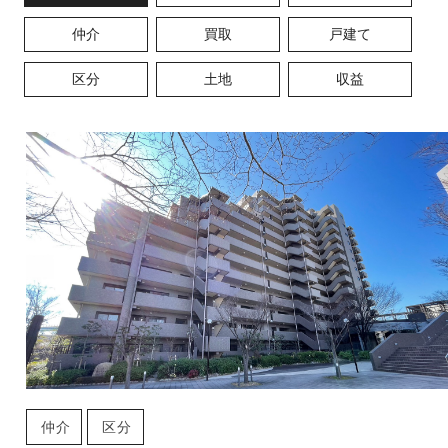
仲介
買取
戸建て
区分
土地
収益
仲介
区分