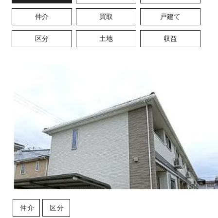
仲介
買取
戸建て
区分
土地
収益
仲介
区分