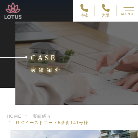
MENU
本社
大阪
CASE
実績紹介
HOME
実績紹介
RICイーストコート5番街141号棟