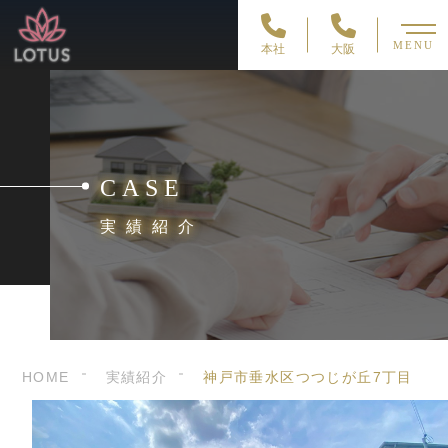
MENU
本社
大阪
CASE
実績紹介
HOME
実績紹介
神戸市垂水区つつじが丘7丁目