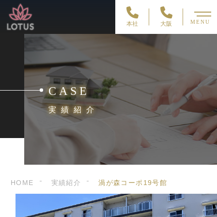
MENU
本社
大阪
CASE
実績紹介
HOME
実績紹介
渦が森コーポ19号館