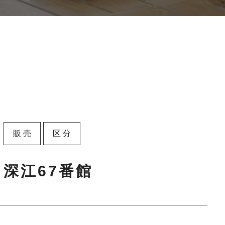
販売
区分
深江67番館