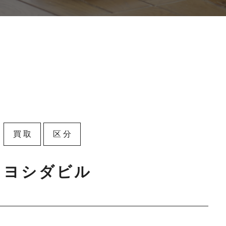
買取
区分
ヨシダビル